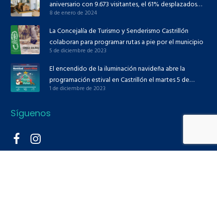
aniversario con 9.673 visitantes, el 61% desplazados
8 de enero de 2024
desde fuera de Asturias
La Concejalía de Turismo y Senderismo Castrillón
colaboran para programar rutas a pie por el municipio
5 de diciembre de 2023
El encendido de la iluminación navideña abre la
programación estival en Castrillón el martes 5 de
1 de diciembre de 2023
diciembre
Síguenos
Recursos
Contacto
El tiempo
Actualidad