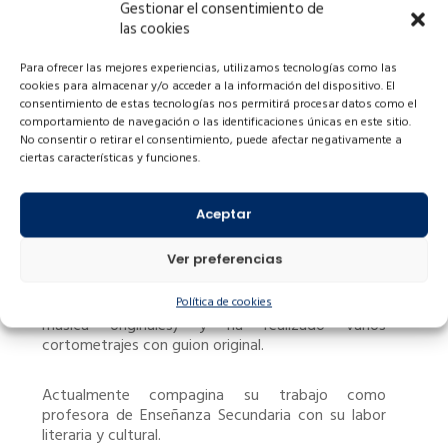
Gestionar el consentimiento de
Marisa López Diz (Gijón)
las cookies
Es licenciada en Filología Hispánica y Especialista
en Asturiano y Gallego-Asturiano.
Para ofrecer las mejores experiencias, utilizamos tecnologías como las
cookies para almacenar y/o acceder a la información del dispositivo. El
consentimiento de estas tecnologías nos permitirá procesar datos como el
Escribe poesía y narrativa tanto para niños como
comportamiento de navegación o las identificaciones únicas en este sitio.
para adultos y cuenta con más de medio centenar
No consentir o retirar el consentimiento, puede afectar negativamente a
de premios y menciones de reconocido prestigio.
ciertas características y funciones.
En poesía tiene cinco libros publicados y ocho
libros dedicados a la literatura infantil y juvenil.
Además, colabora en diversas publicaciones
Aceptar
literarias y su obra está recogida en varias revistas
y antologías.
Ver preferencias
Forma parte del dúo musical Mestura (letra y
Política de cookies
música originales) y ha realizado varios
cortometrajes con guion original.
Actualmente compagina su trabajo como
profesora de Enseñanza Secundaria con su labor
literaria y cultural.