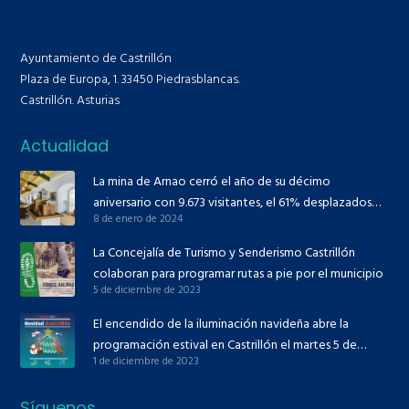
Ayuntamiento de Castrillón
Plaza de Europa, 1. 33450 Piedrasblancas.
Castrillón. Asturias
Actualidad
La mina de Arnao cerró el año de su décimo
aniversario con 9.673 visitantes, el 61% desplazados
8 de enero de 2024
desde fuera de Asturias
La Concejalía de Turismo y Senderismo Castrillón
colaboran para programar rutas a pie por el municipio
5 de diciembre de 2023
El encendido de la iluminación navideña abre la
programación estival en Castrillón el martes 5 de
1 de diciembre de 2023
diciembre
Síguenos