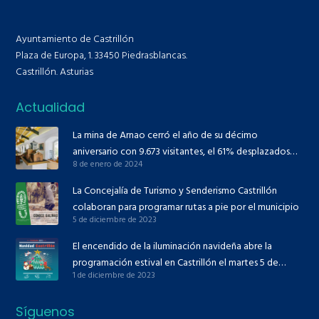
Ayuntamiento de Castrillón
Plaza de Europa, 1. 33450 Piedrasblancas.
Castrillón. Asturias
Actualidad
La mina de Arnao cerró el año de su décimo
aniversario con 9.673 visitantes, el 61% desplazados
8 de enero de 2024
desde fuera de Asturias
La Concejalía de Turismo y Senderismo Castrillón
colaboran para programar rutas a pie por el municipio
5 de diciembre de 2023
El encendido de la iluminación navideña abre la
programación estival en Castrillón el martes 5 de
1 de diciembre de 2023
diciembre
Síguenos