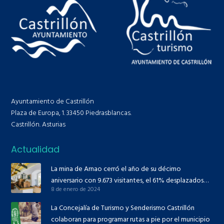
Ayuntamiento de Castrillón
Plaza de Europa, 1. 33450 Piedrasblancas.
Castrillón. Asturias
Actualidad
La mina de Arnao cerró el año de su décimo
aniversario con 9.673 visitantes, el 61% desplazados
8 de enero de 2024
desde fuera de Asturias
La Concejalía de Turismo y Senderismo Castrillón
colaboran para programar rutas a pie por el municipio