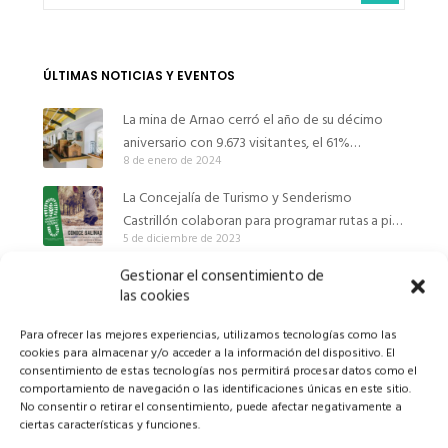
ÚLTIMAS NOTICIAS Y EVENTOS
La mina de Arnao cerró el año de su décimo
aniversario con 9.673 visitantes, el 61%
8 de enero de 2024
desplazados desde fuera de Asturias
La Concejalía de Turismo y Senderismo
Castrillón colaboran para programar rutas a pie
5 de diciembre de 2023
por el municipio
Gestionar el consentimiento de
El encendido de la iluminación navideña abre la
las cookies
programación estival en Castrillón el martes 5
1 de diciembre de 2023
de diciembre
Para ofrecer las mejores experiencias, utilizamos tecnologías como las
Castrillón acoge su primer concurso
cookies para almacenar y/o acceder a la información del dispositivo. El
consentimiento de estas tecnologías nos permitirá procesar datos como el
gastronómico de setas
comportamiento de navegación o las identificaciones únicas en este sitio.
3 de noviembre de 2023
No consentir o retirar el consentimiento, puede afectar negativamente a
ciertas características y funciones.